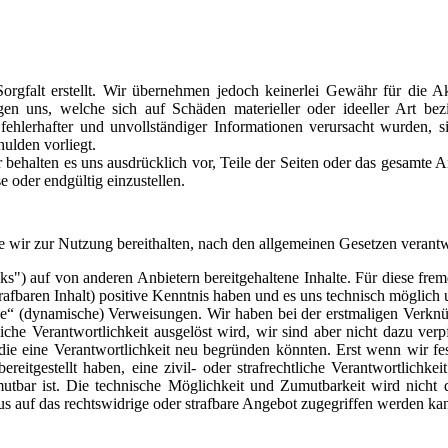
orgfalt erstellt. Wir übernehmen jedoch keinerlei Gewähr für die Akt
egen uns, welche sich auf Schäden materieller oder ideeller Art b
ehlerhafter und unvollständiger Informationen verursacht wurden, si
hulden vorliegt.
r behalten es uns ausdrücklich vor, Teile der Seiten oder das gesamt
e oder endgültig einzustellen.
 die wir zur Nutzung bereithalten, nach den allgemeinen Gesetzen verantw
nks") auf von anderen Anbietern bereitgehaltene Inhalte. Für diese fre
rafbaren Inhalt) positive Kenntnis haben und es uns technisch möglich
nde“ (dynamische) Verweisungen. Wir haben bei der erstmaligen Verkn
liche Verantwortlichkeit ausgelöst wird, wir sind aber nicht dazu verpfl
die eine Verantwortlichkeit neu begründen könnten. Erst wenn wir fe
eitgestellt haben, eine zivil- oder strafrechtliche Verantwortlichk
utbar ist. Die technische Möglichkeit und Zumutbarkeit wird nicht 
 auf das rechtswidrige oder strafbare Angebot zugegriffen werden ka