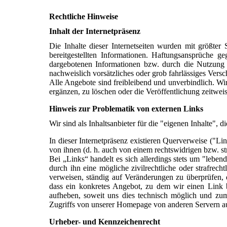
Rechtliche Hinweise
Inhalt der Internetpräsenz
Die Inhalte dieser Internetseiten wurden mit größter S
bereitgestellten Informationen. Haftungsansprüche g
dargebotenen Informationen bzw. durch die Nutzung f
nachweislich vorsätzliches oder grob fahrlässiges Versc
Alle Angebote sind freibleibend und unverbindlich. Wi
ergänzen, zu löschen oder die Veröffentlichung zeitweis
Hinweis zur Problematik von externen Links
Wir sind als Inhaltsanbieter für die "eigenen Inhalte",
In dieser Internetpräsenz existieren Querverweise ("Li
von ihnen (d. h. auch von einem rechtswidrigen bzw. st
Bei „Links“ handelt es sich allerdings stets um "lebe
durch ihn eine mögliche zivilrechtliche oder strafrecht
verweisen, ständig auf Veränderungen zu überprüfen, 
dass ein konkretes Angebot, zu dem wir einen Link ber
aufheben, soweit uns dies technisch möglich und zum
Zugriffs von unserer Homepage von anderen Servern aus
Urheber- und Kennzeichenrecht