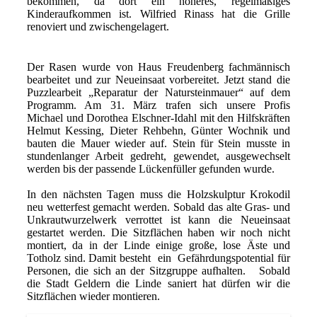
bekommen, da dort ein höheres, regelmäßiges
Kinderaufkommen ist. Wilfried Rinass hat die Grille
renoviert und zwischengelagert.
Der Rasen wurde von Haus Freudenberg fachmännisch
bearbeitet und zur Neueinsaat vorbereitet. Jetzt stand die
Puzzlearbeit „Reparatur der Natursteinmauer“ auf dem
Programm. Am 31. März trafen sich unsere Profis
Michael und Dorothea Elschner-Idahl mit den Hilfskräften
Helmut Kessing, Dieter Rehbehn, Günter Wochnik und
bauten die Mauer wieder auf. Stein für Stein musste in
stundenlanger Arbeit gedreht, gewendet, ausgewechselt
werden bis der passende Lückenfüller gefunden wurde.
In den nächsten Tagen muss die Holzskulptur Krokodil
neu wetterfest gemacht werden. Sobald das alte Gras- und
Unkrautwurzelwerk verrottet ist kann die Neueinsaat
gestartet werden. Die Sitzflächen haben wir noch nicht
montiert, da in der Linde einige große, lose Äste und
Totholz sind. Damit besteht ein Gefährdungspotential für
Personen, die sich an der Sitzgruppe aufhalten. Sobald
die Stadt Geldern die Linde saniert hat dürfen wir die
Sitzflächen wieder montieren.